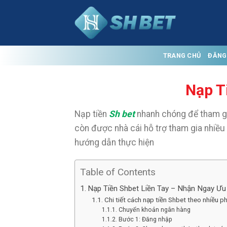
Chuyển
đến
nội
dung
TRANG CHỦ
ĐĂNG
Nạp T
Nạp tiền
Sh bet
nhanh chóng để tham gia
còn được nhà cái hỗ trợ tham gia nhiều 
hướng dẫn thực hiện
Table of Contents
Nạp Tiền Shbet Liền Tay – Nhận Ngay Ưu
Chi tiết cách nạp tiền Shbet theo nhiều 
Chuyển khoản ngân hàng
Bước 1: Đăng nhập