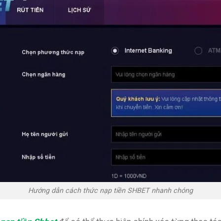
Hướng dẫn cách thức nạp tiền SHBET nhanh chóng