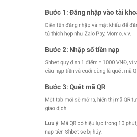
Bước 1: Đăng nhập vào tài kh
Điền tên đăng nhập và mật khẩu để đăng
tử thích hợp như Zalo Pay, Momo, v.v.
Bước 2: Nhập số tiền nạp
Shbet quy định 1 điểm = 1000 VNĐ, vì 
cầu nạp tiền và cuối cùng là quét mã Q
Bước 3: Quét mã QR
Một tab mới sẽ mở ra, hiển thị mã QR 
giao dịch.
Lưu ý
: Mã QR có hiệu lực trong 10 phút
nạp tiền Shbet sẽ bị hủy.