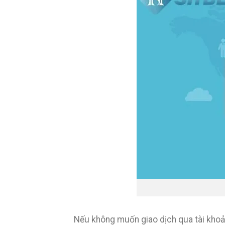
Nếu không muốn giao dịch qua tài khoả