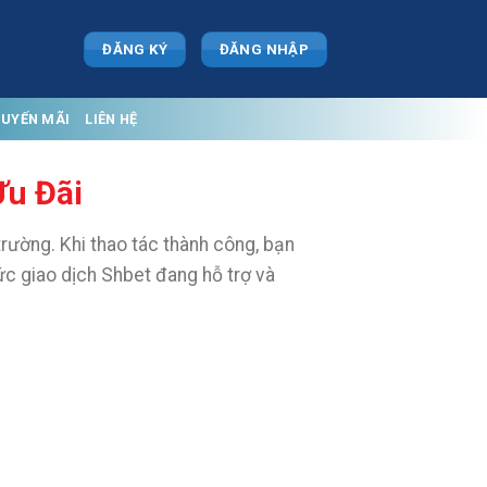
ĐĂNG KÝ
ĐĂNG NHẬP
UYẾN MÃI
LIÊN HỆ
Ưu Đãi
rường. Khi thao tác thành công, bạn
ức giao dịch Shbet đang hỗ trợ và