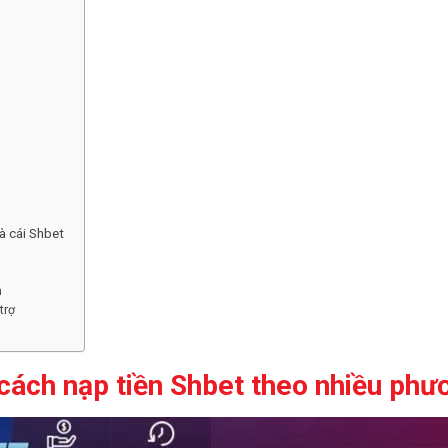
hà cái Shbet
h
trợ
t cách nạp tiền Shbet theo nhiều phư