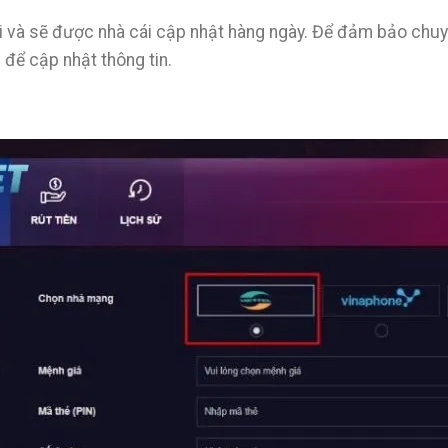
đổi và sẽ được nhà cái cập nhật hàng ngày. Để đảm bảo chuy
để cập nhật thông tin.