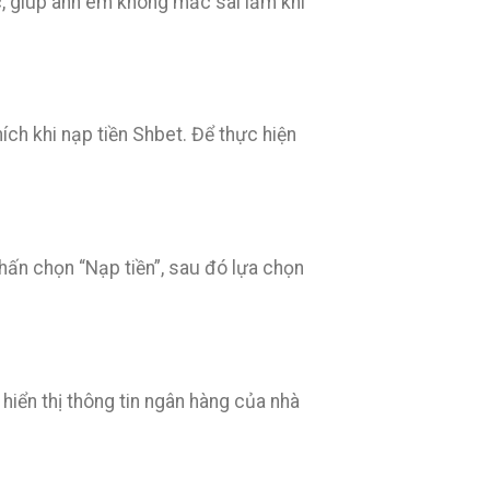
c, giúp anh em không mắc sai lầm khi
ch khi nạp tiền Shbet. Để thực hiện
hấn chọn “Nạp tiền”, sau đó lựa chọn
iển thị thông tin ngân hàng của nhà