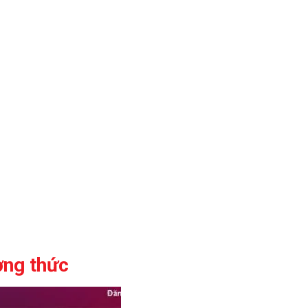
ơng thức