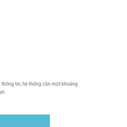
 thông tin, hệ thống cần một khoảng
ạn.