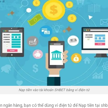
Nạp tiền vào tài khoản SHBET bằng ví điện tử
n ngân hàng, bạn có thể dùng ví điện tử để
Nạp tiền tại shb