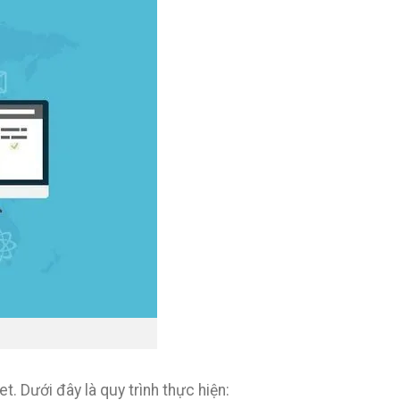
et
. Dưới đây là quy trình thực hiện: