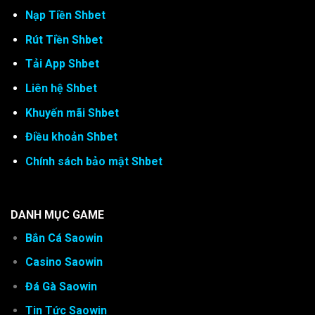
Nạp Tiền Shbet
Rút Tiền Shbet
Tải App Shbet
Liên hệ Shbet
Khuyến mãi Shbet
Điều khoản Shbet
Chính sách bảo mật Shbet
DANH MỤC GAME
Bắn Cá Saowin
Casino Saowin
Đá Gà Saowin
Tin Tức Saowin