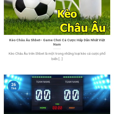
Kèo Châu Âu Shbet– Game Chơi Cá Cược Hấp Dẫn Nhất Việt
Nam
Kèo Châu Âu trên Shbet là một trong những loại kèo cá cược phổ
biến [...]
26
Th6