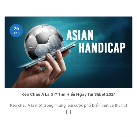
26
Th6
Kèo Châu Á Là Gì? Tìm Hiểu Ngay Tại Shbet 2024
Kèo châu Á là một trong những loại cược phổ biến nhất và thu hút
[...]