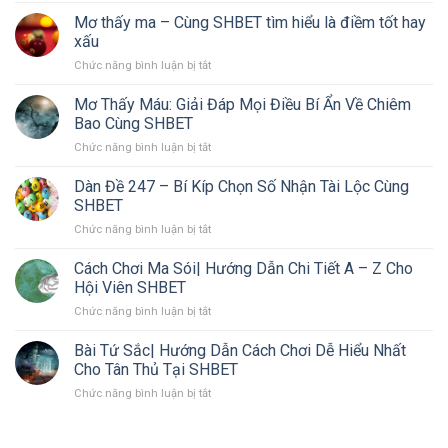
Kèo
?
Tại
Bida
Mơ thấy ma – Cùng SHBET tìm hiểu là điềm tốt hay
Chia
SHBET
SHBET
Sẻ
xấu
Và
Mẹo
Chức năng bình luận bị tắt
ở
Tất
Chơi
Mơ
Tần
Đỉnh
thấy
Mơ Thấy Máu: Giải Đáp Mọi Điều Bí Ẩn Về Chiêm
Tật
Cao
ma
Những
Bao Cùng SHBET
Từ
–
Thông
Dân
Chức năng bình luận bị tắt
ở
Cùng
Tin
Chơi
Mơ
SHBET
Về
SHBET
Thấy
Dàn Đề 247 – Bí Kíp Chọn Số Nhận Tài Lộc Cùng
tìm
Cá
Máu:
hiểu
SHBET
Cược
Giải
là
Bida
Chức năng bình luận bị tắt
ở
Đáp
điềm
Dàn
Mọi
tốt
Đề
Cách Chơi Ma Sói| Hướng Dẫn Chi Tiết A – Z Cho
Điều
hay
247
Bí
Hội Viên SHBET
xấu
–
Ẩn
Chức năng bình luận bị tắt
ở
Bí
Về
Cách
Kíp
Chiêm
Chơi
Bài Tứ Sắc| Hướng Dẫn Cách Chơi Dễ Hiểu Nhất
Chọn
Bao
Ma
Số
Cho Tân Thủ Tại SHBET
Cùng
Sói|
Nhận
SHBET
Chức năng bình luận bị tắt
ở
Hướng
Tài
Bài
Dẫn
Lộc
Tứ
Chi
Cùng
Sắc|
Tiết