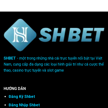
SHBET
Hướng
A
Dẫn
–
Cách
Z
Chơi
Cho
Dễ
Hội
Hiểu
Viên
Nhất
SHBET
Cho
Tân
Thủ
Tại
SHBET
SHBET
- một trong những nhà cái trực tuyến nổi bật tại Việt
Nam, cung cấp đa dạng các loại hình giải trí như cá cược thể
thao, casino trực tuyến và slot game
HƯỚNG DẪN
Đăng Ký Shbet
Đăng Nhập Shbet