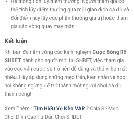
Hệ thống tích lũy điểm thưởng: Người tham gia có
thể tích lũy điểm thưởng qua mỗi giao dịch cá độ và
đổi điểm này lấy các phần thưởng giá trị hoặc tham
gia các vòng quay may mắn.
Kết luận
Khi bạn đã nắm vững các kinh nghiệm
Cược Bóng Rổ
SHBET
dành cho người mới tại SHBET, việc tham gia
vào các ván cược sẽ trở nên dễ dàng và thú vị hơn rất
nhiều. Hãy áp dụng những mẹo trên, kiên nhẫn và học
hỏi không ngừng để trở thành một người chơi cá độ
thành công!
Xem Thêm :
Tìm Hiểu Về Kèo VAR
? Chia Sẻ Mẹo
Chơi Đỉnh Cao Từ Dân Chơi SHBET