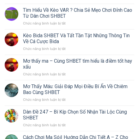
Kinh
Cẩm
Rung
Nghiệm
Tìm Hiểu Về Kèo VAR ? Chia Sẻ Mẹo Chơi Đỉnh Cao
Nang
Trong
Cược
Đặt
Từ Dân Chơi SHBET
Tầm
Bóng
Cược
Tay
Chức năng bình luận bị tắt
ở
Rổ
Kèo
Tìm
Dành
Chấp
Hiểu
Kèo Bida SHBET Và Tất Tần Tật Những Thông Tin
Cho
Tất
Về
Người
Về Cá Cược Bida
Thắng
Kèo
Chơi
Tại
Chức năng bình luận bị tắt
ở
VAR
Mới
SHBET
Kèo
?
Tại
Bida
Mơ thấy ma – Cùng SHBET tìm hiểu là điềm tốt hay
Chia
SHBET
SHBET
Sẻ
xấu
Và
Mẹo
Chức năng bình luận bị tắt
ở
Tất
Chơi
Mơ
Tần
Đỉnh
thấy
Mơ Thấy Máu: Giải Đáp Mọi Điều Bí Ẩn Về Chiêm
Tật
Cao
ma
Những
Bao Cùng SHBET
Từ
–
Thông
Dân
Chức năng bình luận bị tắt
ở
Cùng
Tin
Chơi
Mơ
SHBET
Về
SHBET
Thấy
Dàn Đề 247 – Bí Kíp Chọn Số Nhận Tài Lộc Cùng
tìm
Cá
Máu:
hiểu
SHBET
Cược
Giải
là
Bida
Chức năng bình luận bị tắt
ở
Đáp
điềm
Dàn
Mọi
tốt
Đề
Cách Chơi Ma Sói| Hướng Dẫn Chi Tiết A – Z Cho
Điều
hay