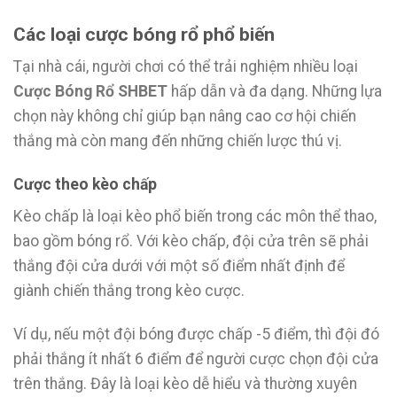
Các loại cược bóng rổ phổ biến
Tại nhà cái, người chơi có thể trải nghiệm nhiều loại
Cược Bóng Rổ SHBET
hấp dẫn và đa dạng. Những lựa
chọn này không chỉ giúp bạn nâng cao cơ hội chiến
thắng mà còn mang đến những chiến lược thú vị.
Cược theo kèo chấp
Kèo chấp là loại kèo phổ biến trong các môn thể thao,
bao gồm bóng rổ. Với kèo chấp, đội cửa trên sẽ phải
thắng đội cửa dưới với một số điểm nhất định để
giành chiến thắng trong kèo cược.
Ví dụ, nếu một đội bóng được chấp -5 điểm, thì đội đó
phải thắng ít nhất 6 điểm để người cược chọn đội cửa
trên thắng. Đây là loại kèo dễ hiểu và thường xuyên