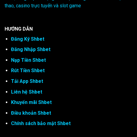
thao, casino trực tuyến và slot game
HƯỚNG DẪN
Đăng Ký Shbet
Đăng Nhập Shbet
Nạp Tiền Shbet
Rút Tiền Shbet
Tải App Shbet
Liên hệ Shbet
Khuyến mãi Shbet
Điều khoản Shbet
Chính sách bảo mật Shbet